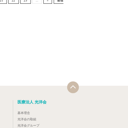
21
22
23
...
»
最後
医療法人 光洋会
基本理念
光洋会の取組
光洋会グループ