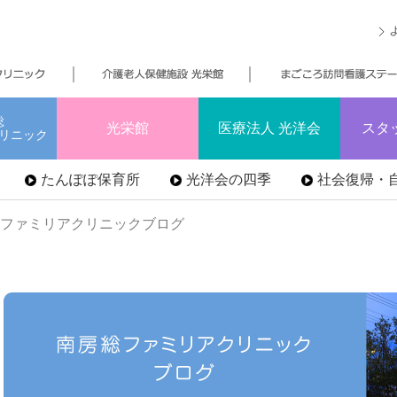
総
光栄館
医療法人 光洋会
スタ
リニック
たんぽぽ保育所
光洋会の四季
社会復帰・自
総ファミリアクリニックブログ