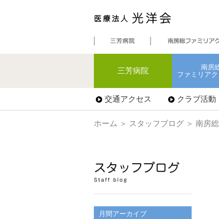
南房
三芳病院
ファミリアク
交通アクセス
クラブ活動
ホーム
＞
スタッフブログ
＞ 南房
月間アーカイブ