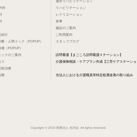
通所リハビリテーション
外科
リハビリテーション
科
レクリエーション
科
食事
施設のご案内
医紹介
ご利用案内
診断・人間ドック（POPUP）
スタッフブログ
種（POPUP）
ニックのご案内
訪問看護【まごころ訪問看護ステーション】
セス
介護保険相談・ケアプラン作成【三芳ケアステーショ
花粉治療
治療
当法人における介護職員等特定処遇改善の取り組み
Copyright © 2016 医療法人 光洋会. All rights reserved.