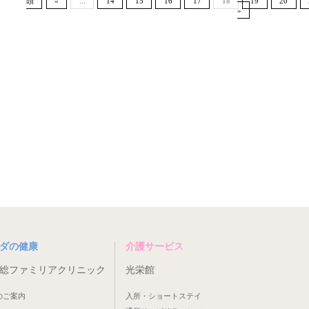
頭
«
...
14
15
16
17
18
19
20
»
ダの健康
介護サービス
総ファミリアクリニック
光栄館
のご案内
入所・ショートステイ