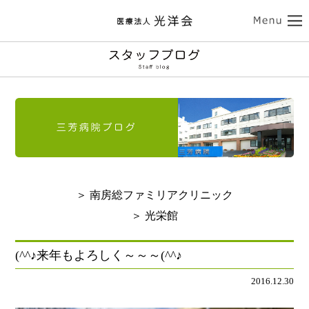
ココロの健康
三芳病院
カラダの健康
トップ
外来受診のご案内
南房総ファミリアクリニック
入院のご案内
介護サービス
訪問看護のご案内
トップ
診療のご案内
介護老人保健施設 光栄館
デイケアのご案内
認知症診療のご案内
担当医紹介
健康診断・人間ドック
医療法人 光洋会
トップ
入所・ショートステイ
＞ 南房総ファミリアクリニック
病院のご案内-ドクター紹介
アクセス
予防接種
スタッフブログ
クリニックのご案内
基本理念
光洋会の取組
＞ 光栄館
通所リハビリテーション
リハビリテーション
送迎バスのご案内
採用情報
アクセス
光洋会グループ
看護部のご案内
レクリエーション
食事
(^^♪来年もよろしく～～～(^^♪
よくある質問
交通アクセス
スギ花粉治療
禁煙治療
2016.12.30
個人情報保護方針
施設案内
ご利用案内