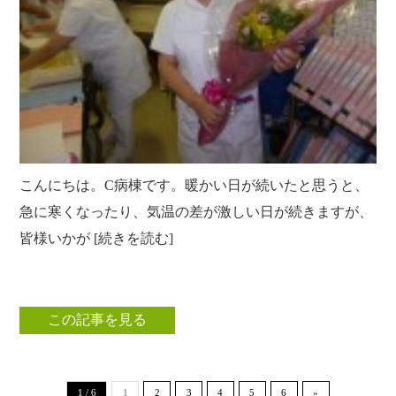
こんにちは。C病棟です。暖かい日が続いたと思うと、
急に寒くなったり、気温の差が激しい日が続きますが、
皆様いかが [続きを読む]
この記事を見る
1 / 6
1
2
3
4
5
6
»