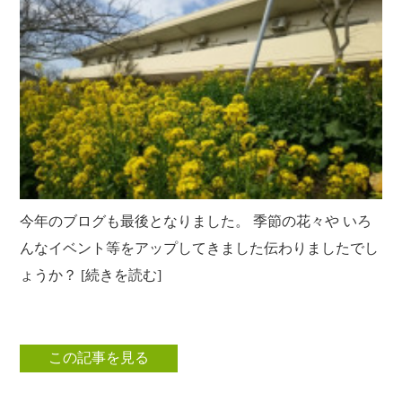
クラブ活動
たんぽぽ保育所
スタッフブログ
光洋会の四季
三芳野会
訪問看護 【まごころ訪問看護ステーション】
お問い合せ
介護保険相談・ケアプラン作成 【三芳ケアステーション】
三芳地域在宅介護相談 【三芳地域介護支援センター】
今年のブログも最後となりました。 季節の花々や いろ
んなイベント等をアップしてきました伝わりましたでし
ょうか？ [続きを読む]
この記事を見る