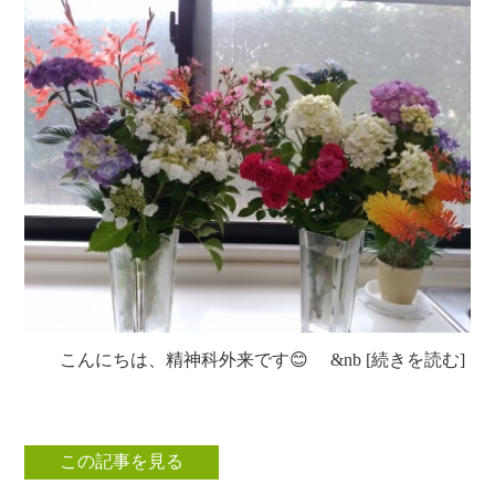
クラブ活動
たんぽぽ保育所
スタッフブログ
光洋会の四季
三芳野会
訪問看護 【まごころ訪問看護ステーション】
お問い合せ
介護保険相談・ケアプラン作成 【三芳ケアステーション】
三芳地域在宅介護相談 【三芳地域介護支援センター】
こんにちは、精神科外来です😊 &nb [続きを読む]
この記事を見る