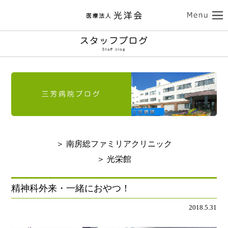
ココロの健康
三芳病院
カラダの健康
トップ
外来受診のご案内
南房総ファミリアクリニック
入院のご案内
介護サービス
訪問看護のご案内
トップ
診療のご案内
介護老人保健施設 光栄館
デイケアのご案内
認知症診療のご案内
担当医紹介
健康診断・人間ドック
医療法人 光洋会
トップ
入所・ショートステイ
＞ 南房総ファミリアクリニック
病院のご案内-ドクター紹介
アクセス
予防接種
スタッフブログ
クリニックのご案内
基本理念
光洋会の取組
＞ 光栄館
通所リハビリテーション
リハビリテーション
送迎バスのご案内
採用情報
アクセス
光洋会グループ
看護部のご案内
レクリエーション
食事
精神科外来・一緒におやつ！
よくある質問
交通アクセス
スギ花粉治療
禁煙治療
2018.5.31
個人情報保護方針
施設案内
ご利用案内