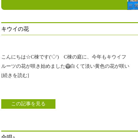
キウイの花
こんにちは☆C棟です('◇')ゞC棟の庭に、今年もキウイフ
ルーツの花が咲き始めました🥝白くて淡い黄色の花が咲い
[続きを読む]
この記事を見る
合唱♪