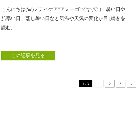
こんにちは('ω')ノデイケア”アミーゴ”です('◇')ゞ暑い日や
肌寒い日、蒸し暑い日など気温や天気の変化が目 [続きを
読む]
この記事を見る
1 / 3
1
2
3
»