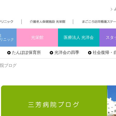
総
光栄館
医療法人 光洋会
スタ
リニック
たんぽぽ保育所
光洋会の四季
社会復帰・自
病院ブログ