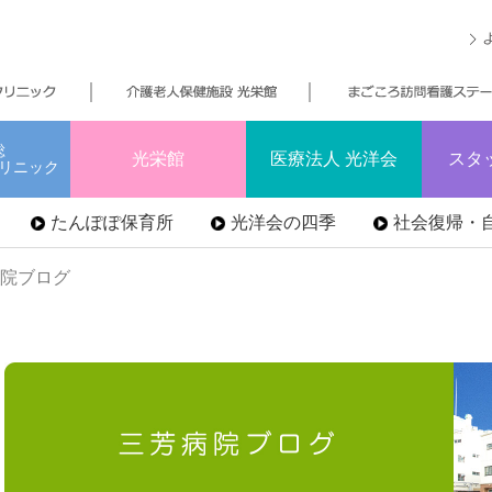
総
光栄館
医療法人 光洋会
スタ
リニック
たんぽぽ保育所
光洋会の四季
社会復帰・自
病院ブログ