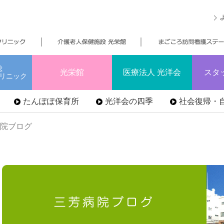
総
光栄館
医療法人 光洋会
スタ
リニック
たんぽぽ保育所
光洋会の四季
社会復帰・自
病院ブログ