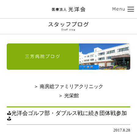
ココロの健康
三芳病院
カラダの健康
トップ
外来受診のご案内
南房総ファミリアクリニック
入院のご案内
介護サービス
訪問看護のご案内
トップ
診療のご案内
介護老人保健施設 光栄館
デイケアのご案内
認知症診療のご案内
担当医紹介
健康診断・人間ドック
医療法人 光洋会
トップ
入所・ショートステイ
＞ 南房総ファミリアクリニック
病院のご案内-ドクター紹介
アクセス
予防接種
スタッフブログ
クリニックのご案内
基本理念
光洋会の取組
＞ 光栄館
通所リハビリテーション
リハビリテーション
送迎バスのご案内
採用情報
アクセス
光洋会グループ
看護部のご案内
レクリエーション
食事
⛳光洋会ゴルフ部・ダブルス戦に続き団体戦参加
⛳
よくある質問
交通アクセス
スギ花粉治療
禁煙治療
個人情報保護方針
施設案内
ご利用案内
2017.8.28