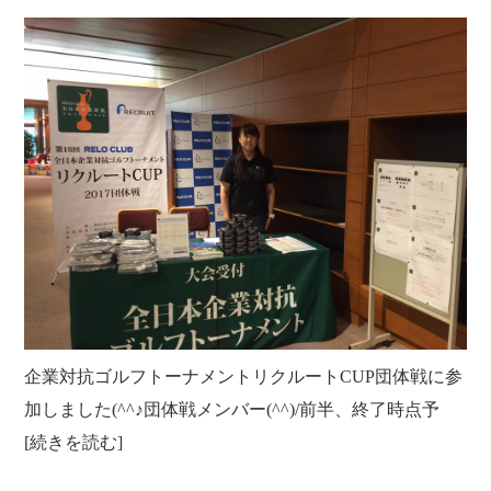
クラブ活動
たんぽぽ保育所
スタッフブログ
光洋会の四季
三芳野会
訪問看護 【まごころ訪問看護ステーション】
お問い合せ
介護保険相談・ケアプラン作成 【三芳ケアステーション】
三芳地域在宅介護相談 【三芳地域介護支援センター】
企業対抗ゴルフトーナメントリクルートCUP団体戦に参
加しました(^^♪団体戦メンバー(^^)/前半、終了時点予
[続きを読む]