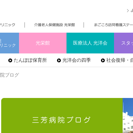
総
光栄館
医療法人 光洋会
スタ
リニック
たんぽぽ保育所
光洋会の四季
社会復帰・自
病院ブログ