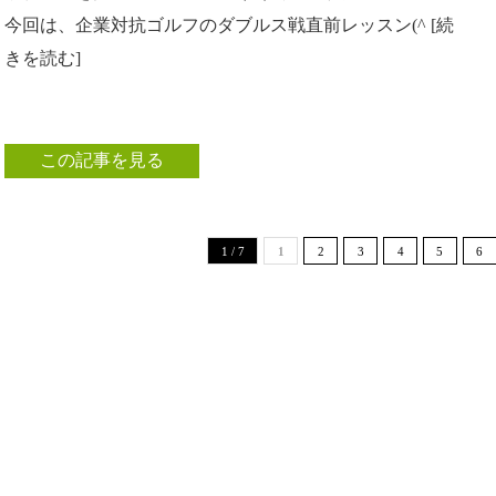
今回は、企業対抗ゴルフのダブルス戦直前レッスン(^ [続
きを読む]
この記事を見る
1 / 7
1
2
3
4
5
6