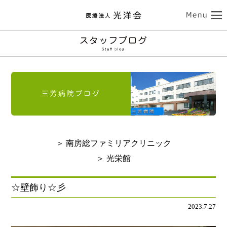
ココロの健康
三芳病院
カラダの健康
トップ
外来受診のご案内
南房総ファミリアクリニック
入院のご案内
介護サービス
訪問看護のご案内
トップ
診療のご案内
介護老人保健施設 光栄館
デイケアのご案内
認知症診療のご案内
担当医紹介
健康診断・人間ドック
医療法人 光洋会
トップ
入所・ショートステイ
＞ 南房総ファミリアクリニック
病院のご案内-ドクター紹介
アクセス
予防接種
スタッフブログ
クリニックのご案内
基本理念
光洋会の取組
＞ 光栄館
通所リハビリテーション
リハビリテーション
送迎バスのご案内
採用情報
アクセス
光洋会グループ
看護部のご案内
レクリエーション
食事
☆壁飾り☆彡
よくある質問
交通アクセス
スギ花粉治療
禁煙治療
2023.7.27
個人情報保護方針
施設案内
ご利用案内