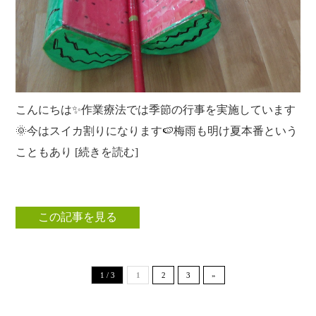
こんにちは✨作業療法では季節の行事を実施しています
🌞今はスイカ割りになります🍉梅雨も明け夏本番という
こともあり [続きを読む]
この記事を見る
1 / 3
1
2
3
»