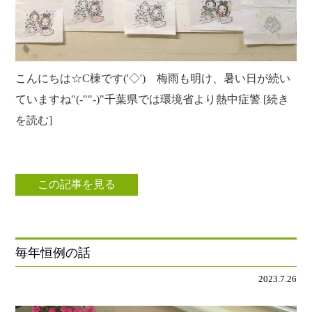
こんにちは☆C棟です('◇')ゞ梅雨も明け、暑い日が続い
ていますね"(-""-)"千葉県では環境省より熱中症警 [続き
を読む]
この記事を見る
毎年恒例の話
2023.7.26