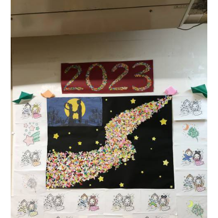
クラブ活動
たんぽぽ保育所
スタッフブログ
光洋会の四季
三芳野会
訪問看護 【まごころ訪問看護ステーション】
お問い合せ
介護保険相談・ケアプラン作成 【三芳ケアステーション】
三芳地域在宅介護相談 【三芳地域介護支援センター】