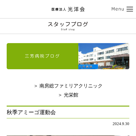
ココロの健康
三芳病院
カラダの健康
トップ
外来受診のご案内
南房総ファミリアクリニック
入院のご案内
介護サービス
訪問看護のご案内
トップ
診療のご案内
介護老人保健施設 光栄館
デイケアのご案内
認知症診療のご案内
担当医紹介
健康診断・人間ドック
医療法人 光洋会
トップ
入所・ショートステイ
＞ 南房総ファミリアクリニック
病院のご案内-ドクター紹介
アクセス
予防接種
スタッフブログ
クリニックのご案内
基本理念
光洋会の取組
＞ 光栄館
通所リハビリテーション
リハビリテーション
送迎バスのご案内
採用情報
アクセス
光洋会グループ
看護部のご案内
レクリエーション
食事
秋季アミーゴ運動会
よくある質問
交通アクセス
スギ花粉治療
禁煙治療
2024.9.30
個人情報保護方針
施設案内
ご利用案内