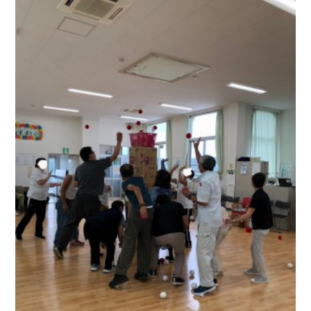
クラブ活動
たんぽぽ保育所
スタッフブログ
光洋会の四季
三芳野会
訪問看護 【まごころ訪問看護ステーション】
お問い合せ
介護保険相談・ケアプラン作成 【三芳ケアステーション】
三芳地域在宅介護相談 【三芳地域介護支援センター】