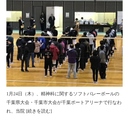
クラブ活動
たんぽぽ保育所
スタッフブログ
光洋会の四季
三芳野会
訪問看護 【まごころ訪問看護ステーション】
お問い合せ
介護保険相談・ケアプラン作成 【三芳ケアステーション】
三芳地域在宅介護相談 【三芳地域介護支援センター】
1月24日（木）、精神科に関するソフトバレーボールの
千葉県大会・千葉市大会が千葉ポートアリーナで行なわ
れ、当院 [続きを読む]