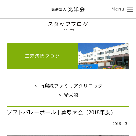
ココロの健康
三芳病院
カラダの健康
トップ
外来受診のご案内
南房総ファミリアクリニック
入院のご案内
介護サービス
訪問看護のご案内
トップ
診療のご案内
介護老人保健施設 光栄館
デイケアのご案内
認知症診療のご案内
担当医紹介
健康診断・人間ドック
医療法人 光洋会
トップ
入所・ショートステイ
＞ 南房総ファミリアクリニック
病院のご案内-ドクター紹介
アクセス
予防接種
スタッフブログ
クリニックのご案内
基本理念
光洋会の取組
＞ 光栄館
通所リハビリテーション
リハビリテーション
送迎バスのご案内
採用情報
アクセス
光洋会グループ
看護部のご案内
レクリエーション
食事
ソフトバレーボール千葉県大会（2018年度）
よくある質問
交通アクセス
スギ花粉治療
禁煙治療
2019.1.31
個人情報保護方針
施設案内
ご利用案内