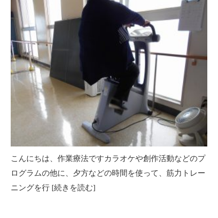
クラブ活動
たんぽぽ保育所
スタッフブログ
光洋会の四季
三芳野会
訪問看護 【まごころ訪問看護ステーション】
お問い合せ
介護保険相談・ケアプラン作成 【三芳ケアステーション】
三芳地域在宅介護相談 【三芳地域介護支援センター】
こんにちは、作業療法ですカラオケや創作活動などのプ
ログラムの他に、夕方などの時間を使って、筋力トレー
ニングを行 [続きを読む]