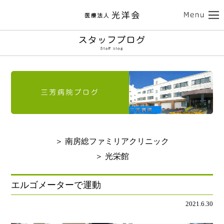
ココロの健康
三芳病院
カラダの健康
トップ
外来受診のご案内
南房総ファミリアクリニック
入院のご案内
介護サービス
訪問看護のご案内
トップ
診療のご案内
介護老人保健施設 光栄館
デイケアのご案内
認知症診療のご案内
担当医紹介
健康診断・人間ドック
医療法人 光洋会
トップ
入所・ショートステイ
＞ 南房総ファミリアクリニック
病院のご案内-ドクター紹介
アクセス
予防接種
スタッフブログ
クリニックのご案内
基本理念
光洋会の取組
＞ 光栄館
通所リハビリテーション
リハビリテーション
送迎バスのご案内
採用情報
アクセス
光洋会グループ
看護部のご案内
レクリエーション
食事
エルゴメーターで運動
よくある質問
交通アクセス
スギ花粉治療
禁煙治療
2021.6.30
個人情報保護方針
施設案内
ご利用案内