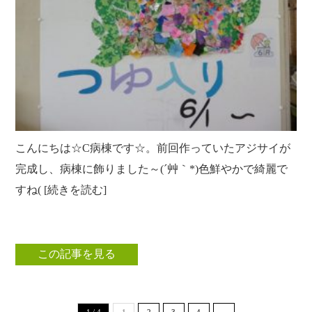
こんにちは☆C病棟です☆。前回作っていたアジサイが
完成し、病棟に飾りました～(´艸｀*)色鮮やかで綺麗で
すね( [続きを読む]
この記事を見る
1 / 4
1
2
3
4
»