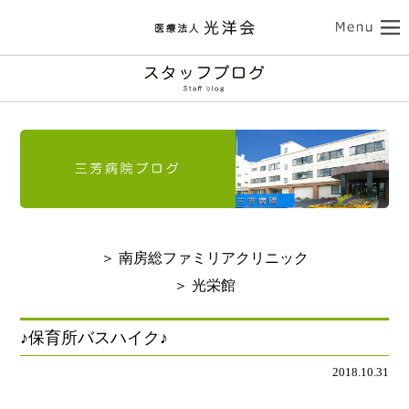
ココロの健康
三芳病院
カラダの健康
トップ
外来受診のご案内
南房総ファミリアクリニック
入院のご案内
介護サービス
訪問看護のご案内
トップ
診療のご案内
介護老人保健施設 光栄館
デイケアのご案内
認知症診療のご案内
担当医紹介
健康診断・人間ドック
医療法人 光洋会
トップ
入所・ショートステイ
＞ 南房総ファミリアクリニック
病院のご案内-ドクター紹介
アクセス
予防接種
スタッフブログ
クリニックのご案内
基本理念
光洋会の取組
＞ 光栄館
通所リハビリテーション
リハビリテーション
送迎バスのご案内
採用情報
アクセス
光洋会グループ
看護部のご案内
レクリエーション
食事
♪保育所バスハイク♪
よくある質問
交通アクセス
スギ花粉治療
禁煙治療
2018.10.31
施設案内
ご利用案内