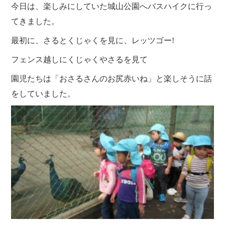
クラブ活動
たんぽぽ保育所
今日は、楽しみにしていた城山公園へバスハイクに行っ
スタッフブログ
てきました。
光洋会の四季
三芳野会
訪問看護 【まごころ訪問看護ステーション】
最初に、さるとくじゃくを見に、レッツゴー!
お問い合せ
介護保険相談・ケアプラン作成 【三芳ケアステーション】
フェンス越しにくじゃくやさるを見て
三芳地域在宅介護相談 【三芳地域介護支援センター】
園児たちは「おさるさんのお尻赤いね」と楽しそうに話
をしていました。