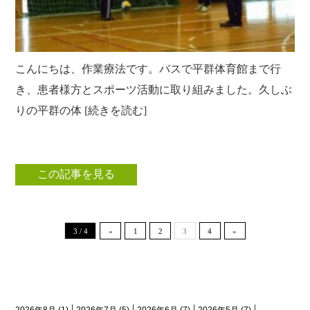
こんにちは、作業療法です。バスで平群体育館まで行
き、患者様方とスポーツ活動に取り組みました。久しぶ
りの平群の体 [続きを読む]
この記事を見る
3 / 4
«
1
2
3
4
»
月間アーカイブ
2026年8月
(1)
2026年7月
(5)
2026年6月
(7)
2026年5月
(7)