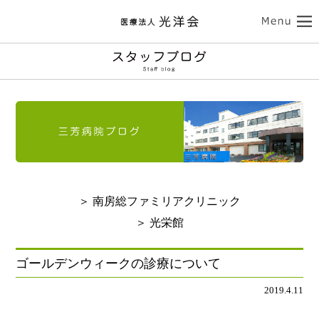
ココロの健康
三芳病院
カラダの健康
トップ
外来受診のご案内
南房総ファミリアクリニック
入院のご案内
介護サービス
訪問看護のご案内
トップ
診療のご案内
介護老人保健施設 光栄館
デイケアのご案内
認知症診療のご案内
担当医紹介
健康診断・人間ドック
医療法人 光洋会
トップ
入所・ショートステイ
＞ 南房総ファミリアクリニック
病院のご案内-ドクター紹介
アクセス
予防接種
スタッフブログ
クリニックのご案内
基本理念
光洋会の取組
＞ 光栄館
通所リハビリテーション
リハビリテーション
送迎バスのご案内
採用情報
アクセス
光洋会グループ
看護部のご案内
レクリエーション
食事
ゴールデンウィークの診療について
よくある質問
交通アクセス
スギ花粉治療
禁煙治療
2019.4.11
個人情報保護方針
施設案内
ご利用案内