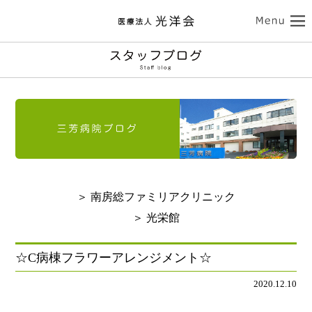
ココロの健康
三芳病院
カラダの健康
トップ
外来受診のご案内
南房総ファミリアクリニック
入院のご案内
介護サービス
訪問看護のご案内
トップ
診療のご案内
介護老人保健施設 光栄館
デイケアのご案内
認知症診療のご案内
担当医紹介
健康診断・人間ドック
医療法人 光洋会
トップ
入所・ショートステイ
＞ 南房総ファミリアクリニック
病院のご案内-ドクター紹介
アクセス
予防接種
スタッフブログ
クリニックのご案内
基本理念
光洋会の取組
＞ 光栄館
通所リハビリテーション
リハビリテーション
送迎バスのご案内
採用情報
アクセス
光洋会グループ
看護部のご案内
レクリエーション
食事
☆C病棟フラワーアレンジメント☆
よくある質問
交通アクセス
スギ花粉治療
禁煙治療
2020.12.10
施設案内
ご利用案内