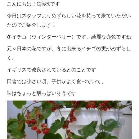
クラブ活動
たんぽぽ保育所
こんにちは！C病棟です
スタッフブログ
今日はスタッフよりめずらしい花を持って来ていただい
光洋会の四季
三芳野会
訪問看護 【まごころ訪問看護ステーション】
たのでご紹介します！
お問い合せ
介護保険相談・ケアプラン作成 【三芳ケアステーション】
冬イチゴ（ウィンターベリー）です。綺麗な赤色ですね
三芳地域在宅介護相談 【三芳地域介護支援センター】
元々日本の花ですが、冬に出来るイチゴの実がめずらし
く、
イギリスで改良されているとのことです
田舎では小さい頃、子供がよく食べていて、
味はちょっと酸っぱいそうです