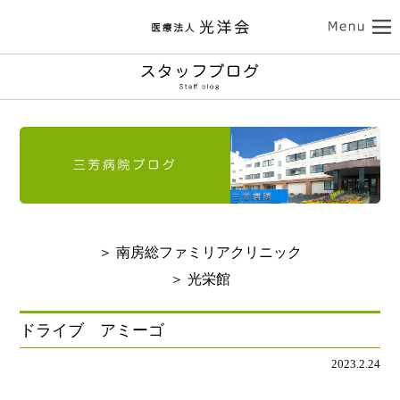
ココロの健康
三芳病院
カラダの健康
トップ
外来受診のご案内
南房総ファミリアクリニック
入院のご案内
介護サービス
訪問看護のご案内
トップ
診療のご案内
介護老人保健施設 光栄館
デイケアのご案内
認知症診療のご案内
担当医紹介
健康診断・人間ドック
医療法人 光洋会
トップ
入所・ショートステイ
＞ 南房総ファミリアクリニック
病院のご案内-ドクター紹介
アクセス
予防接種
スタッフブログ
クリニックのご案内
基本理念
光洋会の取組
＞ 光栄館
通所リハビリテーション
リハビリテーション
送迎バスのご案内
採用情報
アクセス
光洋会グループ
看護部のご案内
レクリエーション
食事
ドライブ アミーゴ
よくある質問
交通アクセス
スギ花粉治療
禁煙治療
2023.2.24
施設案内
ご利用案内