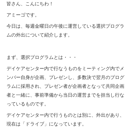
クラブ活動
たんぽぽ保育所
皆さん、こんにちわ！
スタッフブログ
アミーゴです。
光洋会の四季
三芳野会
訪問看護 【まごころ訪問看護ステーション】
今日は、毎週金曜日の午後に運営している選択プログラ
お問い合せ
介護保険相談・ケアプラン作成 【三芳ケアステーション】
ムの外出について紹介します。
三芳地域在宅介護相談 【三芳地域介護支援センター】
まず、選択プログラムとは・・・
デイケアセンター内で行なうものをミーティング内でメ
ンバー自身が企画、プレゼンし、多数決で翌月のプログ
ラムに採用され、プレゼン者が企画者となって共同企画
者と一緒に、事前準備から当日の運営までを担当し行な
っているものです。
デイケアセンター内で行うものとは別に、外出があり、
現在は「ドライブ」になっています。