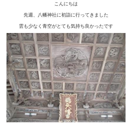
クラブ活動
たんぽぽ保育所
こんにちは
スタッフブログ
先週、八幡神社に初詣に行ってきました
光洋会の四季
三芳野会
訪問看護 【まごころ訪問看護ステーション】
雲も少なく青空がとても気持ち良かったです
お問い合せ
介護保険相談・ケアプラン作成 【三芳ケアステーション】
三芳地域在宅介護相談 【三芳地域介護支援センター】