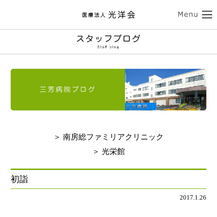
ココロの健康
三芳病院
カラダの健康
トップ
外来受診のご案内
南房総ファミリアクリニック
入院のご案内
介護サービス
訪問看護のご案内
トップ
診療のご案内
介護老人保健施設 光栄館
デイケアのご案内
認知症診療のご案内
担当医紹介
健康診断・人間ドック
医療法人 光洋会
トップ
入所・ショートステイ
＞ 南房総ファミリアクリニック
病院のご案内-ドクター紹介
アクセス
予防接種
スタッフブログ
クリニックのご案内
基本理念
光洋会の取組
＞ 光栄館
通所リハビリテーション
リハビリテーション
送迎バスのご案内
採用情報
アクセス
光洋会グループ
看護部のご案内
レクリエーション
食事
初詣
よくある質問
交通アクセス
スギ花粉治療
禁煙治療
2017.1.26
施設案内
ご利用案内