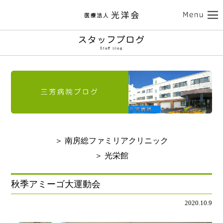
ココロの健康
三芳病院
カラダの健康
トップ
外来受診のご案内
南房総ファミリアクリニック
入院のご案内
介護サービス
訪問看護のご案内
トップ
診療のご案内
介護老人保健施設 光栄館
デイケアのご案内
認知症診療のご案内
担当医紹介
健康診断・人間ドック
医療法人 光洋会
トップ
入所・ショートステイ
＞ 南房総ファミリアクリニック
病院のご案内-ドクター紹介
アクセス
予防接種
スタッフブログ
クリニックのご案内
基本理念
光洋会の取組
＞ 光栄館
通所リハビリテーション
リハビリテーション
送迎バスのご案内
採用情報
アクセス
光洋会グループ
看護部のご案内
レクリエーション
食事
秋季アミーゴ大運動会
よくある質問
交通アクセス
スギ花粉治療
禁煙治療
2020.10.9
個人情報保護方針
施設案内
ご利用案内