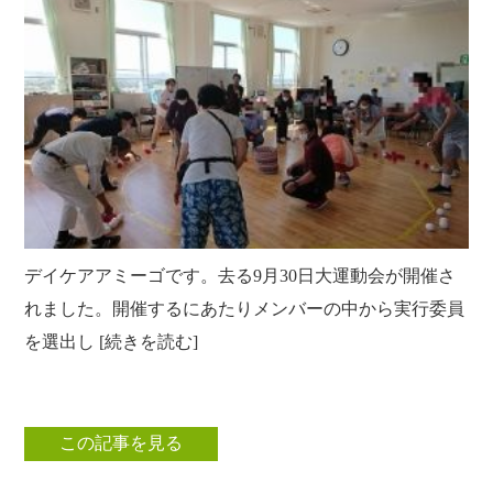
クラブ活動
たんぽぽ保育所
スタッフブログ
光洋会の四季
三芳野会
訪問看護 【まごころ訪問看護ステーション】
お問い合せ
介護保険相談・ケアプラン作成 【三芳ケアステーション】
三芳地域在宅介護相談 【三芳地域介護支援センター】
デイケアアミーゴです。去る9月30日大運動会が開催さ
れました。開催するにあたりメンバーの中から実行委員
を選出し [続きを読む]
この記事を見る