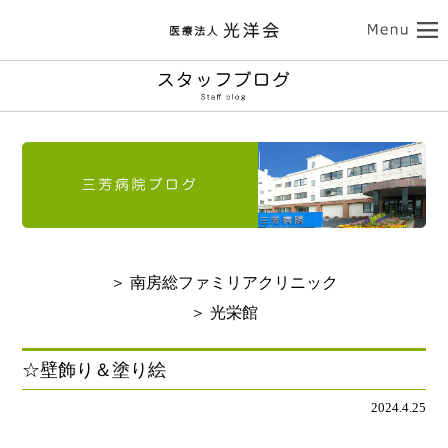
ココロの健康
三芳病院
カラダの健康
トップ
外来受診のご案内
南房総ファミリアクリニック
入院のご案内
介護サービス
訪問看護のご案内
トップ
診療のご案内
介護老人保健施設 光栄館
デイケアのご案内
認知症診療のご案内
担当医紹介
健康診断・人間ドック
医療法人 光洋会
トップ
入所・ショートステイ
＞ 南房総ファミリアクリニック
病院のご案内-ドクター紹介
アクセス
予防接種
スタッフブログ
クリニックのご案内
基本理念
光洋会の取組
＞ 光栄館
通所リハビリテーション
リハビリテーション
送迎バスのご案内
採用情報
アクセス
光洋会グループ
看護部のご案内
レクリエーション
食事
☆壁飾り＆塗り絵
よくある質問
交通アクセス
スギ花粉治療
禁煙治療
2024.4.25
施設案内
ご利用案内