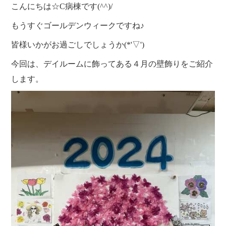
クラブ活動
たんぽぽ保育所
こんにちは☆C病棟です(^^)/
スタッフブログ
もうすぐゴールデンウィークですね♪
光洋会の四季
三芳野会
訪問看護 【まごころ訪問看護ステーション】
皆様いかがお過ごしでしょうか(*'▽')
お問い合せ
介護保険相談・ケアプラン作成 【三芳ケアステーション】
三芳地域在宅介護相談 【三芳地域介護支援センター】
今回は、デイルームに飾ってある４月の壁飾りをご紹介
します。